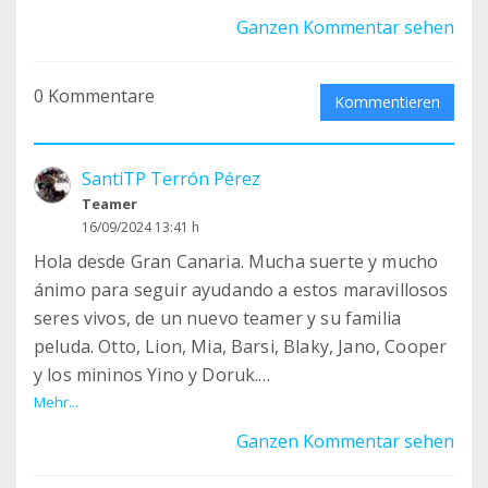
españa no????
Ganzen Kommentar sehen
0 Kommentare
Kommentieren
SantiTP Terrón Pérez
Teamer
16/09/2024 13:41 h
Hola desde Gran Canaria. Mucha suerte y mucho
ánimo para seguir ayudando a estos maravillosos
seres vivos, de un nuevo teamer y su familia
peluda. Otto, Lion, Mia, Barsi, Blaky, Jano, Cooper
y los mininos Yino y Doruk.
Un besote,
Mehr...
Ganzen Kommentar sehen