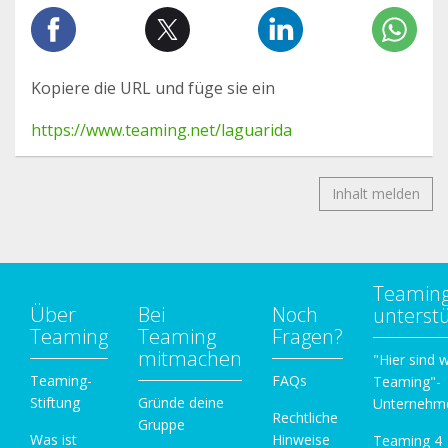
Kopiere die URL und füge sie ein
https://www.teaming.net/laguarida
Inhalt melden
Teamin
Über
Bei
Noch
unterst
Teaming
Teaming
Fragen?
mitmachen
"Hier sind w
Teaming-
FAQs
Teaming"-
Stiftung
Gründe deine
Unternehm
Rechtliche
Gruppe
Was ist
Hinweise
Teaming 4