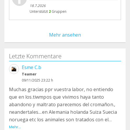
18.7.2026
Unterstützt
2
Gruppen
Mehr ansehen
Letzte Kommentare
Esme C.b
Teamer
09/11/2025 23:22 h
Muchas gracias ppr vuestra labor, no entiendo
que en los.tiwmpos que vivimos haya tanto
abandono y maltrato parecemos del cromañon.,
neandertales....en Alemania holanda Suiza Suecia
noruega etc los animales son tratados con el
respeto y el.amor que se merecen porqie en
Mehr...