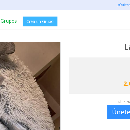
¿Quier
Grupos
Crea un Grupo
L
2.
Al unir
Únete