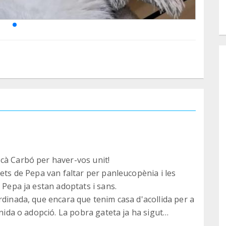
scà Carbó per haver-vos unit!
tets de Pepa van faltar per panleucopènia i les
i Pepa ja estan adoptats i sans.
rdinada, que encara que tenim casa d'acollida per a
inida o adopció. La pobra gateta ja ha sigut
us motius personals, no perque la gata donara cap