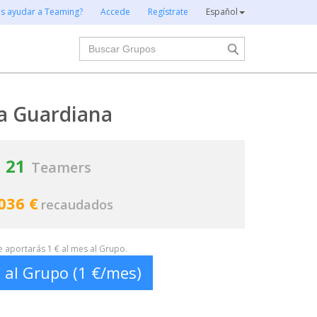
es ayudar a Teaming?
Accede
Regístrate
Español
Buscar
a Guardiana
21
Teamers
036 €
recaudados
te aportarás 1 € al mes al Grupo.
 al Grupo (1 €/mes)