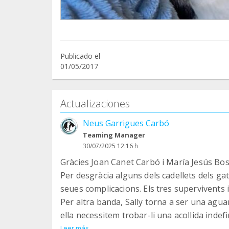
Publicado el
01/05/2017
Actualizaciones
Neus Garrigues Carbó
Teaming Manager
30/07/2025 12:16 h
Gràcies Joan Canet Carbó i María Jesús Bo
Per desgràcia alguns dels cadellets dels ga
seues complicacions. Els tres supervivents 
Per altra banda, Sally torna a ser una agua
ella necessitem trobar-li una acollida indef
tornada per dos families diferents pels se
Leer más...