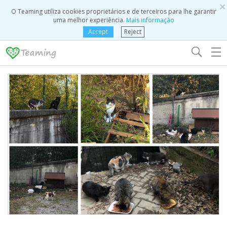
×
O Teaming utiliza cookies proprietários e de terceiros para lhe garantir
uma melhor experiência.
Mais informação
Accept
Reject
☰