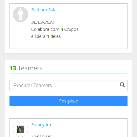
Barbara Sala
30/03/2022
Colabora com
4
Grupos
e lidera
1
deles
13
Teamers
groupProfile.searchForm.search.text???
Pesquisar
Francy fra
13/03/2026