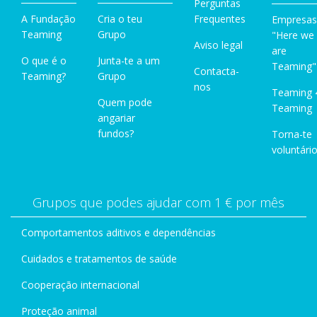
Perguntas
A Fundação
Cria o teu
Frequentes
Empresas
Teaming
Grupo
"Here we
Aviso legal
are
O que é o
Junta-te a um
Teaming"
Contacta-
Teaming?
Grupo
nos
Teaming 
Quem pode
Teaming
angariar
fundos?
Torna-te
voluntário
Grupos que podes ajudar com 1 € por mês
Comportamentos aditivos e dependências
Cuidados e tratamentos de saúde
Cooperação internacional
Proteção animal