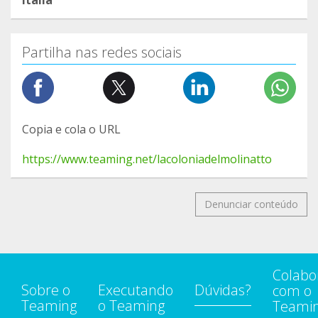
Itália
Partilha nas redes sociais
Copia e cola o URL
https://www.teaming.net/lacoloniadelmolinatto
Denunciar conteúdo
Colabo
Sobre o
Executando
Dúvidas?
com o
Teaming
o Teaming
Teami