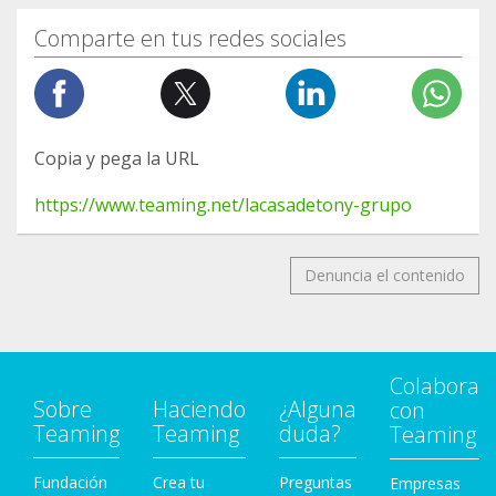
Comparte en tus redes sociales
Copia y pega la URL
https://www.teaming.net/lacasadetony-grupo
Denuncia el contenido
Colabora
Sobre
Haciendo
¿Alguna
con
Teaming
Teaming
duda?
Teaming
Fundación
Crea tu
Preguntas
Empresas