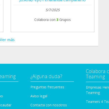
5/7/2025
Colabora con
3
Grupos
Ver más
Colabora 
Teaming
¿Alguna duda?
Teaming
Preguntas frecuentes
Empresas Her
Teaming
po
Aviso legal
Teamers 4 Te
ecaudar
Contacta con nosotros