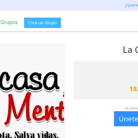
¿Quier
Grupos
Crea un Grupo
La 
18
Al unir
Únete