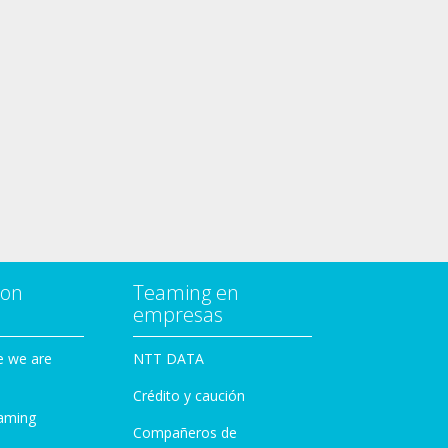
con
Teaming en
empresas
e we are
NTT DATA
Crédito y caución
aming
Compañeros de