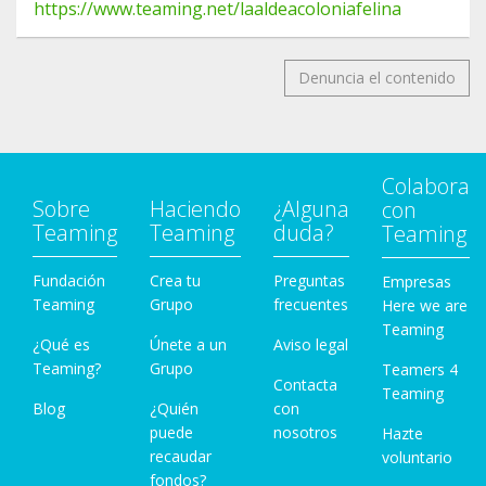
https://www.teaming.net/laaldeacoloniafelina
Denuncia el contenido
Colabora
Sobre
Haciendo
¿Alguna
con
Teaming
Teaming
duda?
Teaming
Fundación
Crea tu
Preguntas
Empresas
Teaming
Grupo
frecuentes
Here we are
Teaming
¿Qué es
Únete a un
Aviso legal
Teaming?
Grupo
Teamers 4
Contacta
Teaming
Blog
¿Quién
con
puede
nosotros
Hazte
recaudar
voluntario
fondos?