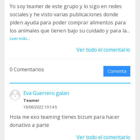
Yo soy teamer de este grupo y lo sigo en redes
sociales y he visto varias publicaciones donde
piden ayuda para poder comprar alimentos para
los animales que tienen bajo su cuidado y para las
colonias que alimentan.
Leer más...
También necesitan alimentos para bebés.
Ver todo el comentario
No cuentan con recursos para alimentarlos y
necesitan que entre todos los ayudemos.
0 Comentarios
Podeis hacer un donativo a través de su cuenta en
Comenta
Paypal.
Muchas gracias por todo
Eva Guerrero galan
Teamer
alej_95@hotmail.es
18/06/2022 10:14 h
Hola me exo teaming tienes bizum para hacer
donativo a parte
Ver todo el comentario