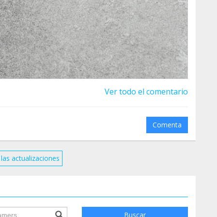
Ver todo el comentario
Comenta
las actualizaciones
ile.searchForm.search.text???
Buscar