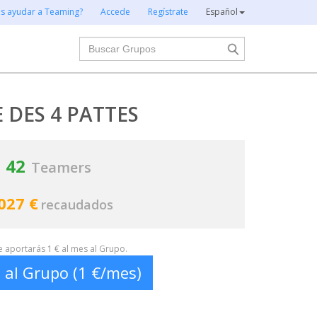
es ayudar a Teaming?
Accede
Regístrate
Español
Buscar
E DES 4 PATTES
42
Teamers
027 €
recaudados
te aportarás 1 € al mes al Grupo.
 al Grupo (1 €/mes)