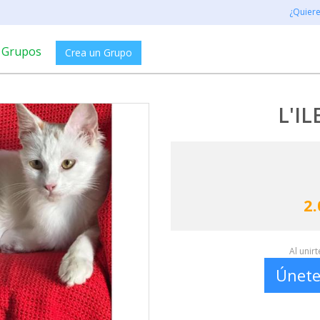
¿Quier
Grupos
Crea un Grupo
L'IL
2.
Al unir
Únete