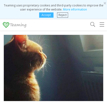
×
Teaming uses proprietary cookies and third-party cookies to improve the
user experience of the website.
More information
Accept
Reject
☰