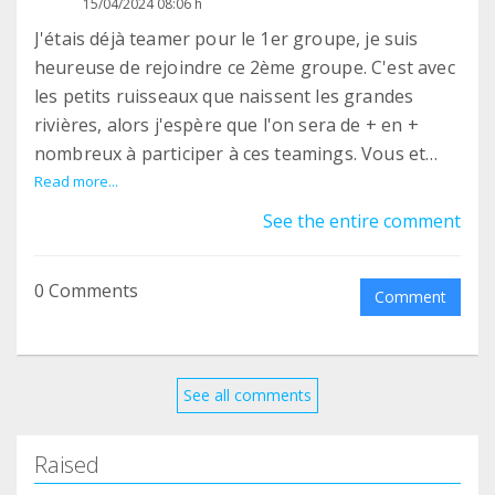
15/04/2024 08:06 h
J'étais déjà teamer pour le 1er groupe, je suis
heureuse de rejoindre ce 2ème groupe. C'est avec
les petits ruisseaux que naissent les grandes
rivières, alors j'espère que l'on sera de + en +
nombreux à participer à ces teamings. Vous et
Cyril réalisez un travail de titan au quotidien, vous
Read more...
donnez de votre personne et tout votre temps
See the entire comment
pour la cause animale, vous êtes formidables,
avec un coeur immense. Je suis heureuse de vous
0 Comments
aider à ma façon. Prenez soin de vous.
Comment
See all comments
Raised