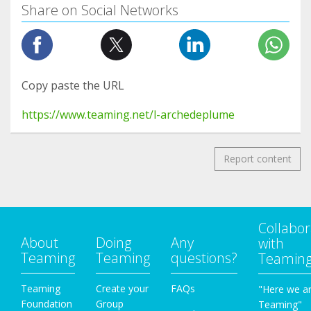
Share on Social Networks
Copy paste the URL
https://www.teaming.net/l-archedeplume
Report content
Collabor
About
Doing
Any
with
Teaming
Teaming
questions?
Teamin
Teaming
Create your
FAQs
"Here we a
Foundation
Group
Teaming"