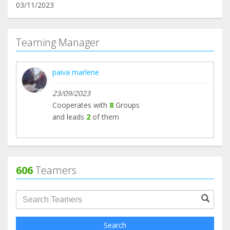
03/11/2023
Teaming Manager
paiva marlene
23/09/2023
Cooperates with
8
Groups
and leads
2
of them
606
Teamers
groupProfile.searchForm.search.text???
Search