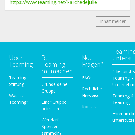
https://www.teaming.net/l-archedejulie
Inhalt melden
Teamin
Über
Bei
Noch
unterst
Teaming
Teaming
Fragen?
mitmachen
"Hier sind w
Teaming-
FAQs
Teaming"-
Stiftung
Gründe deine
Unternehm
Rechtliche
Gruppe
Was ist
Hinweise
Teaming 4
Teaming?
Einer Gruppe
Teaming
Kontakt
beitreten
Ehrenamtli
Wer darf
unterstütz
Spenden
sammeln?