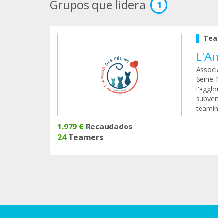
Grupos que lidera
1
Tea
L'A
Associa
Seine-M
l'agglo
subven
teamin
1.979 €
Recaudados
24
Teamers