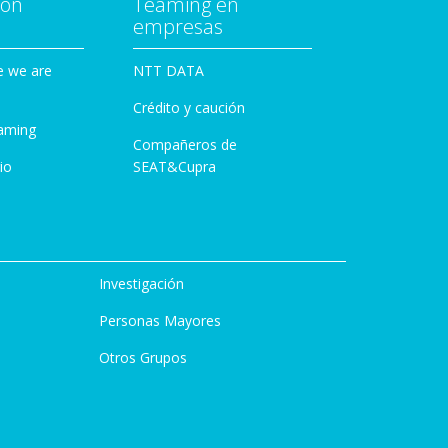
con
Teaming en
empresas
e we are
NTT DATA
Crédito y caución
aming
Compañeros de
io
SEAT&Cupra
Investigación
Personas Mayores
Otros Grupos