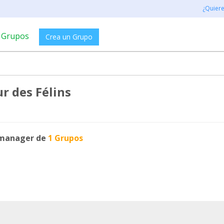
¿Quier
Grupos
Crea un Grupo
r des Félins
manager de
1 Grupos