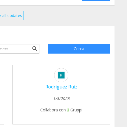
 all updates
ile.searchForm.search.text???
Cerca
Rodriguez Ruiz
1/8/2026
Collabora con
2
Gruppi