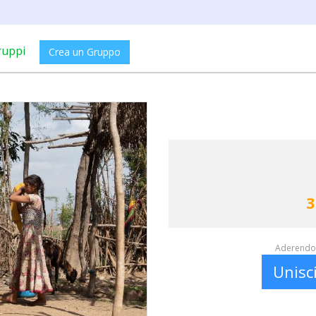
ruppi
Crea un Gruppo
3
Aderendo 
Unisc