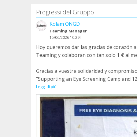
Progressi del Gruppo
Kolam ONGD
Teaming Manager
15/06/2026 10:29 h
Hoy queremos dar las gracias de corazón a
Teaming y colaboran con tan solo 1 € al me
Gracias a vuestra solidaridad y compromis
“Supporting an Eye Screening Camp and 12 
posible la realización de una campaña grat
Leggi di più
tribales de Udaipur, India.
Vuestra aportación ha contribuido a identif
diagnósticos oftalmológicos gratuitos y of
con escasos recursos económicos. Para muc
significa recuperar su autonomía, su biene