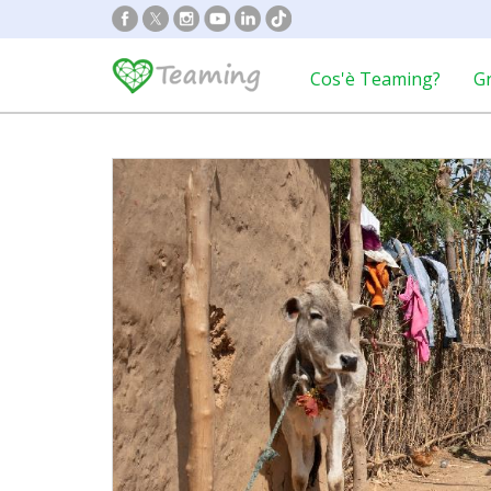
Cos'è Teaming?
G