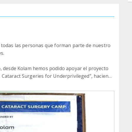
 todas las personas que forman parte de nuestro
s.
o, desde Kolam hemos podido apoyar el proyecto
Cataract Surgeries for Underprivileged”, haciendo
uita de revisión oftalmológica en zonas rurales y
icar a personas con problemas de visión, facilitar
recer apoyo para cirugías de cataratas a pacientes
has de estas personas, recuperar la visión
star y nuevas oportunidades de vida.