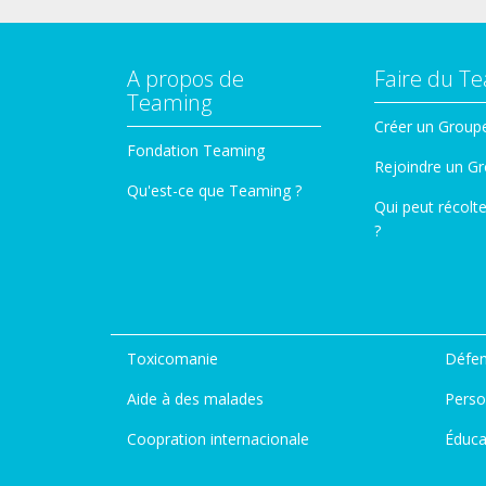
A propos de
Faire du T
Teaming
Créer un Group
Fondation Teaming
Rejoindre un G
Qu'est-ce que Teaming ?
Qui peut récolt
?
Toxicomanie
Défen
Aide à des malades
Perso
Coopration internacionale
Éduca