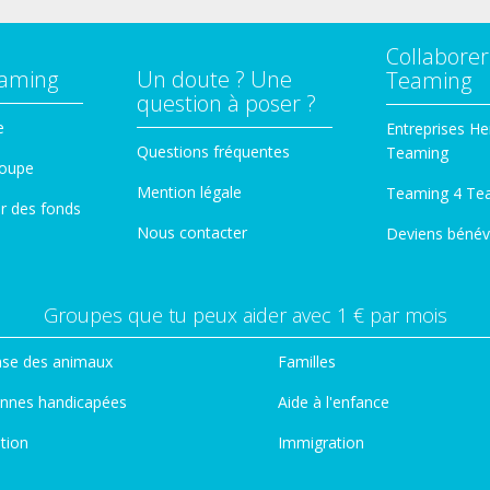
Collaborer
eaming
Un doute ? Une
Teaming
question à poser ?
e
Entreprises He
Questions fréquentes
Teaming
roupe
Mention légale
Teaming 4 Te
er des fonds
Nous contacter
Deviens bénév
Groupes que tu peux aider avec 1 € par mois
se des animaux
Familles
nnes handicapées
Aide à l'enfance
tion
Immigration