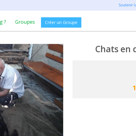
Soutenir 
g ?
Groupes
Créer un Groupe
Chats en 
1