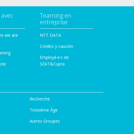
 avec
Teaming en
entreprise
re we are
NTT DATA
Credito y caución
aming
Employé·e·s de
ole
SEAT&Cupra
Recherche
Troisième Âge
Autres Groupes