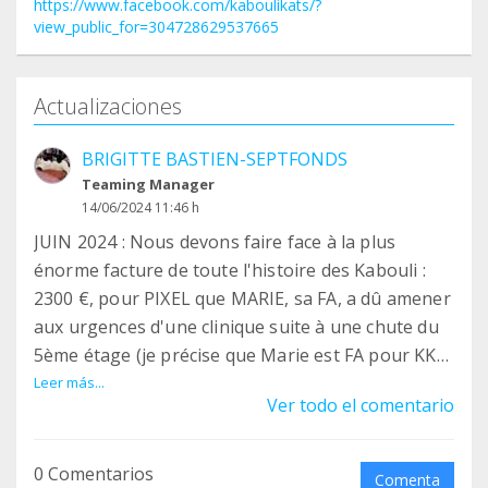
https://www.facebook.com/kaboulikats/?
view_public_for=304728629537665
Actualizaciones
BRIGITTE BASTIEN-SEPTFONDS
Teaming Manager
14/06/2024 11:46 h
JUIN 2024 : Nous devons faire face à la plus
énorme facture de toute l'histoire des Kabouli :
2300 €, pour PIXEL que MARIE, sa FA, a dû amener
aux urgences d'une clinique suite à une chute du
5ème étage (je précise que Marie est FA pour KK
depuis les tout débuts, que ses fenêtres ont
Leer más...
Ver todo el comentario
toujours été sécurisées, mais qu'elle avait dû
retirer momentanément la sécurisation en raison
de travaux façade. Le jour de la chute, elle
0 Comentarios
Comenta