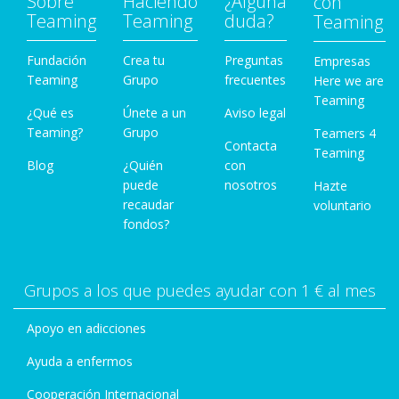
Sobre
Haciendo
¿Alguna
con
Teaming
Teaming
duda?
Teaming
Fundación
Crea tu
Preguntas
Empresas
Teaming
Grupo
frecuentes
Here we are
Teaming
¿Qué es
Únete a un
Aviso legal
Teaming?
Grupo
Teamers 4
Contacta
Teaming
Blog
¿Quién
con
puede
nosotros
Hazte
recaudar
voluntario
fondos?
Grupos a los que puedes ayudar con 1 € al mes
Apoyo en adicciones
Ayuda a enfermos
Cooperación Internacional