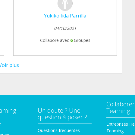
Yukiko Iida Parrilla
04/10/2021
Collabore avec
6
Groupes
Voir plus
Collaborer
eaming
Un doute ? Une
Teaming
question à poser ?
e
Entreprises He
Questions fréquentes
Teaming
roupe