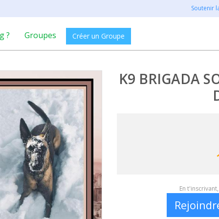
Soutenir 
g ?
Groupes
Créer un Groupe
K9 BRIGADA S
En t'inscrivan
Rejoindr