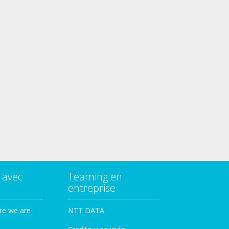
 avec
Teaming en
entreprise
re we are
NTT DATA