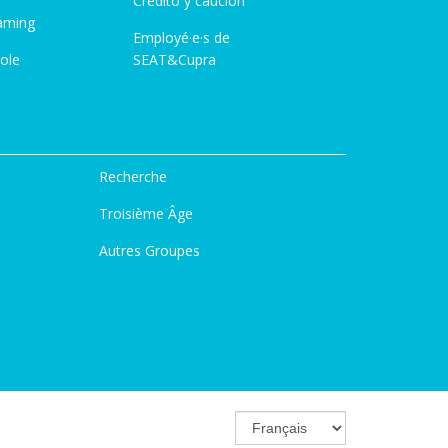
Credito y caución
aming
Employé·e·s de
ole
SEAT&Cupra
Recherche
Troisième Âge
Autres Groupes