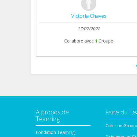
Victoria Chaves
17/07/2022
Collabore avec
1
Groupe
A propos de
Faire du T
Teaming
Créer un Group
Fondation Teaming
Rejoindre un G