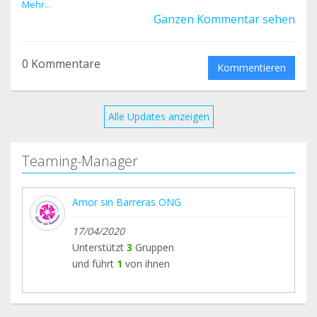
durísimo. Gracias gracias gracias por hacer que
Mehr...
Ganzen Kommentar sehen
las cosas sucedan
0 Kommentare
Kommentieren
Alle Updates anzeigen
Teaming-Manager
Amor sin Barreras ONG
17/04/2020
Unterstützt
3
Gruppen
und führt
1
von ihnen