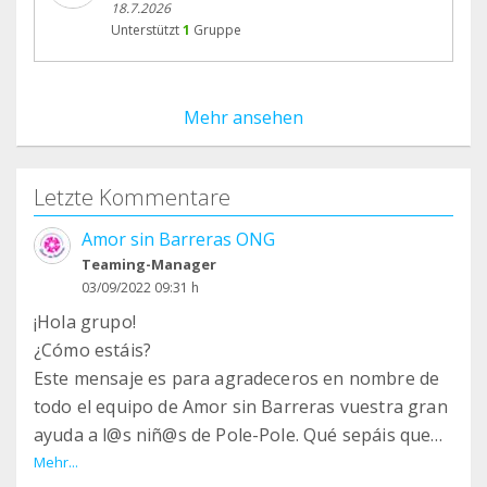
18.7.2026
Unterstützt
1
Gruppe
Mehr ansehen
Letzte Kommentare
Amor sin Barreras ONG
Teaming-Manager
03/09/2022 09:31 h
¡Hola grupo!
¿Cómo estáis?
Este mensaje es para agradeceros en nombre de
todo el equipo de Amor sin Barreras vuestra gran
ayuda a l@s niñ@s de Pole-Pole. Qué sepáis que
les estamos cambiando su día a día... Pronto os
Mehr...