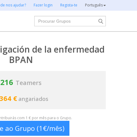
 de nos ajudar?
Fazer login
Regista-te
Português
Procurar
tigación de la enfermedad
BPAN
216
Teamers
 364 €
angariados
ontribuirás com 1 € por mês para o Grupo.
te ao Grupo (1€/mês)