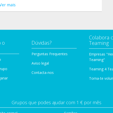
Ver mais
Colabora 
 o
Dúvidas?
Teaming
Perguntas Frequentes
Empresas "Her
o
Teaming"
Aviso legal
Grupo
Teaming 4 Te
Contacta-nos
ariar
Torna-te volun
Grupos que podes ajudar com 1 € por mês