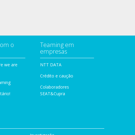
com o
Teaming em
empresas
e we are
NTT DATA
Crédito e caução
aming
Colaboradores
tário!
SEAT&Cupra