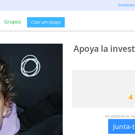
Gostarias
Grupos
Criar um Grupo
Apoya la inves
4
Ao juntares-te c
Junta-