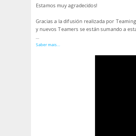
Estamos muy agradecidos!
Gracias a la difusión realizada por Teamin
y nuevos Teamers se están sumando a esta i
A quienes acabáis de llegar, bienvenidos. 
Saber mais…
vuestra confianza y compromiso. Juntos est
generando esperanza.
Seguimos avanzando gracias a vosotros.