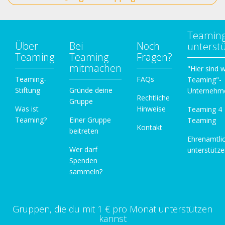
Teamin
Über
Bei
Noch
unterst
Teaming
Teaming
Fragen?
mitmachen
"Hier sind w
Teaming-
FAQs
Teaming"-
Stiftung
Gründe deine
Unternehm
Rechtliche
Gruppe
Was ist
Hinweise
Teaming 4
Teaming?
Einer Gruppe
Teaming
Kontakt
beitreten
Ehrenamtli
Wer darf
unterstütz
Spenden
sammeln?
Gruppen, die du mit 1 € pro Monat unterstützen
kannst