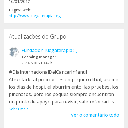
16/01/2012
Página web:
http://www.juegaterapia.org
Atualizações do Grupo
Fundación Juegaterapia :-)
Teaming Manager
20/02/2018 10:47 h
#DiaInternacionalDelCancerInfantil
Afrontarlo al principio es un poquito difícil, asumir
los días de hospi, el aburrimiento, las pruebas, los
pinchazos, pero los peques siempre encuentran
un punto de apoyo para revivir, salir reforzados y
luchar cada día con más fuerza. Para no dejar de
Saber mais…
Ver o comentário todo
soñar qué bonito será el mañana y tocar con la
punta de los dedos la inmensa cantidad de planes