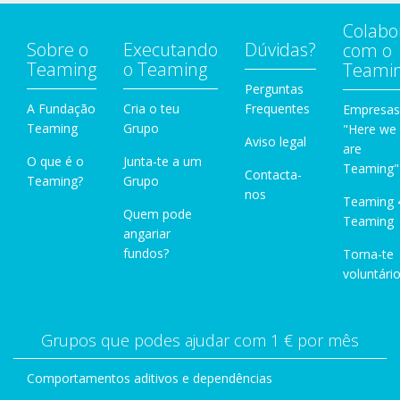
Colabo
Sobre o
Executando
Dúvidas?
com o
Teaming
o Teaming
Teami
Perguntas
A Fundação
Cria o teu
Frequentes
Empresas
Teaming
Grupo
"Here we
Aviso legal
are
O que é o
Junta-te a um
Teaming"
Contacta-
Teaming?
Grupo
nos
Teaming 
Quem pode
Teaming
angariar
fundos?
Torna-te
voluntário
Grupos que podes ajudar com 1 € por mês
Comportamentos aditivos e dependências