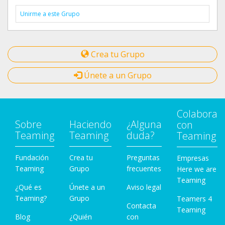
Unirme a este Grupo
Crea tu Grupo
Únete a un Grupo
Colabora
Sobre
Haciendo
¿Alguna
con
Teaming
Teaming
duda?
Teaming
Fundación
Crea tu
Preguntas
Empresas
Teaming
Grupo
frecuentes
Here we are
Teaming
¿Qué es
Únete a un
Aviso legal
Teaming?
Grupo
Teamers 4
Contacta
Teaming
Blog
¿Quién
con