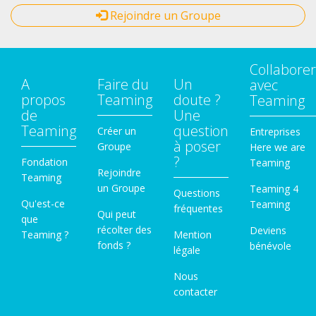
Rejoindre un Groupe
Collaborer
A
Faire du
Un
avec
propos
Teaming
doute ?
Teaming
de
Une
Teaming
question
Créer un
Entreprises
à poser
Groupe
Here we are
?
Fondation
Teaming
Rejoindre
Teaming
un Groupe
Teaming 4
Questions
Qu'est-ce
Teaming
fréquentes
Qui peut
que
récolter des
Deviens
Teaming ?
Mention
fonds ?
bénévole
légale
Nous
contacter