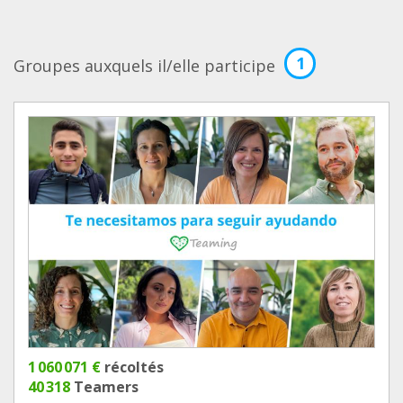
1
Groupes auxquels il/elle participe
1 060 071 €
récoltés
40 318
Teamers