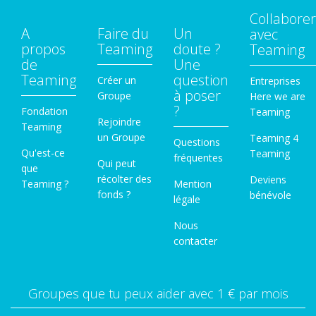
Collaborer
A
Faire du
Un
avec
propos
Teaming
doute ?
Teaming
de
Une
Teaming
question
Créer un
Entreprises
à poser
Groupe
Here we are
?
Fondation
Teaming
Rejoindre
Teaming
un Groupe
Teaming 4
Questions
Qu'est-ce
Teaming
fréquentes
Qui peut
que
récolter des
Deviens
Teaming ?
Mention
fonds ?
bénévole
légale
Nous
contacter
Groupes que tu peux aider avec 1 € par mois