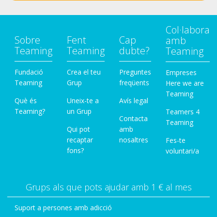
Col·labora
Sobre
Fent
Cap
amb
Teaming
Teaming
dubte?
Teaming
Fundació
Crea el teu
Preguntes
Empreses
Teaming
Grup
freqüents
Here we are
Teaming
Què és
Uneix-te a
Avís legal
Teaming?
un Grup
Teamers 4
Contacta
Teaming
Qui pot
amb
recaptar
nosaltres
Fes-te
fons?
voluntari/a
Grups als que pots ajudar amb 1 € al mes
Suport a persones amb adicció