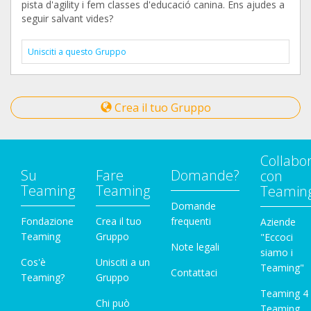
pista d'agility i fem classes d'educació canina. Ens ajudes a
seguir salvant vides?
Unisciti a questo Gruppo
Crea il tuo Gruppo
Collabo
Su
Fare
Domande?
con
Teaming
Teaming
Teamin
Domande
Fondazione
Crea il tuo
frequenti
Aziende
Teaming
Gruppo
"Eccoci
Note legali
siamo i
Cos'è
Unisciti a un
Teaming"
Contattaci
Teaming?
Gruppo
Teaming 4
Chi può
Teaming