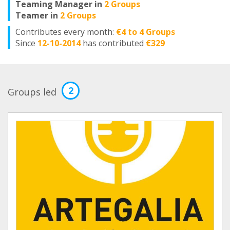
Teaming Manager in
2 Groups
Teamer in
2 Groups
Contributes every month:
€4 to 4 Groups
Since
12-10-2014
has contributed
€329
2
Groups led