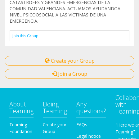
CATASTROFES Y GRANDES EMERGENCIAS DE LA
COMUNIDAD VALENCIANA. ACTUAMOS AYUDANDOA
NIVEL PSICOOSOCIAL A LAS VÍCTIMAS DE UNA
EMERGENCIA.
Join this Group
Create your Group
Join a Group
Collabor
About
Doing
Any
with
Teaming
Teaming
questions?
Teamin
Teaming
Create your
FAQs
"Here we a
Foundation
Group
Teaming"
Legal notice
companies