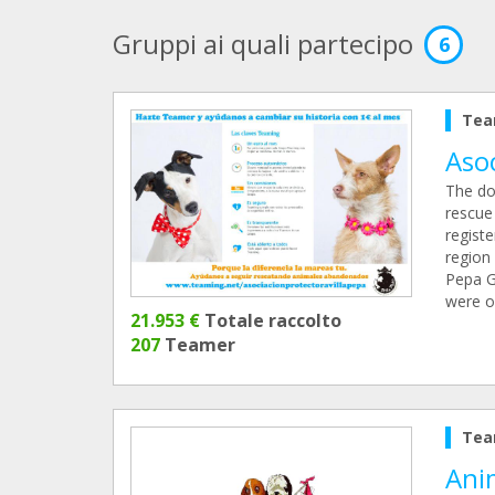
Gruppi ai quali partecipo
6
Tea
Asoc
The dog
rescue
regist
region 
Pepa G
were o
21.953 €
Totale raccolto
207
Teamer
Tea
Anim