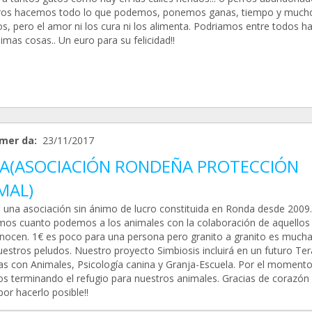
os hacemos todo lo que podemos, ponemos ganas, tiempo y much
os, pero el amor ni los cura ni los alimenta. Podriamos entre todos h
mas cosas.. Un euro para su felicidad!!
mer da:
23/11/2017
A(ASOCIACIÓN RONDEÑA PROTECCIÓN
MAL)
una asociación sin ánimo de lucro constituida en Ronda desde 2009.
os cuanto podemos a los animales con la colaboración de aquellos
nocen. 1€ es poco para una persona pero granito a granito es much
uestros peludos. Nuestro proyecto Simbiosis incluirá en un futuro Ter
das con Animales, Psicología canina y Granja-Escuela. Por el moment
s terminando el refugio para nuestros animales. Gracias de corazón
or hacerlo posible!!