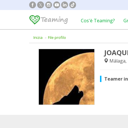
Cos'è Teaming?
G
Inizia
File profilo
JOAQU
Málaga,
Teamer i