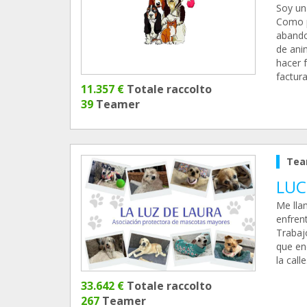
Soy un
Como p
abando
de ani
hacer 
factura
11.357 €
Totale raccolto
39
Teamer
Tea
LUC
Me lla
enfren
Trabaj
que en
la call
33.642 €
Totale raccolto
267
Teamer