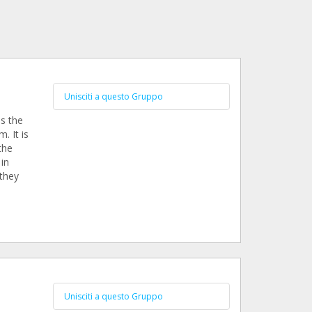
Unisciti a questo Gruppo
is the
. It is
the
 in
 they
Unisciti a questo Gruppo