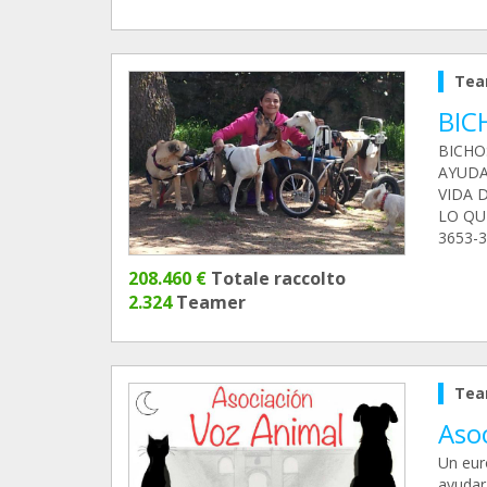
Tea
BIC
BICHO
AYUDA
VIDA 
LO QU
3653-3
208.460 €
Totale raccolto
2.324
Teamer
Tea
Aso
Un eur
ayudar