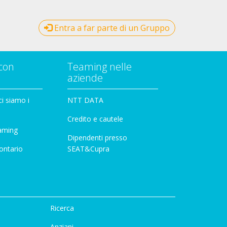
Entra a far parte di un Gruppo
con
Teaming nelle
aziende
i siamo i
NTT DATA
Credito e cautele
aming
Dipendenti presso
ontario
SEAT&Cupra
Ricerca
Anziani