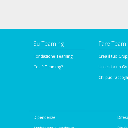
Su Teaming
Fare Teami
Fondazione Teaming
Crea il tuo Gru
Cos'è Teaming?
Unisciti a un G
Chi può raccogli
Dipendenze
Difesa
Assistenza al paziente
Disabi