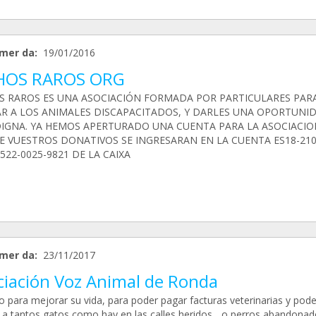
mer da:
19/01/2016
HOS RAROS ORG
S RAROS ES UNA ASOCIACIÓN FORMADA POR PARTICULARES PAR
R A LOS ANIMALES DISCAPACITADOS, Y DARLES UNA OPORTUNI
DIGNA. YA HEMOS APERTURADO UNA CUENTA PARA LA ASOCIACIO
E VUESTROS DONATIVOS SE INGRESARAN EN LA CUENTA ES18-210
522-0025-9821 DE LA CAIXA
mer da:
23/11/2017
ciación Voz Animal de Ronda
o para mejorar su vida, para poder pagar facturas veterinarias y pode
 a tantos gatos como hay en las calles heridos... o perros abandonado