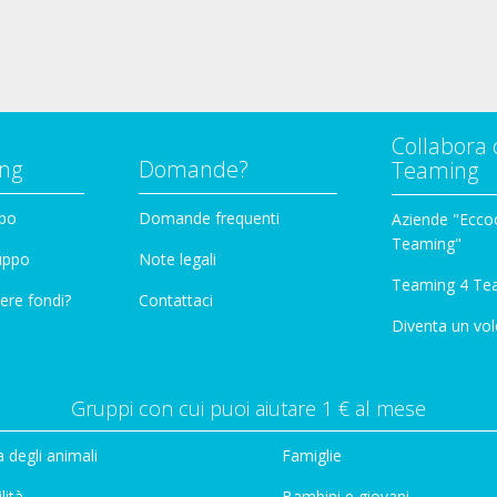
Collabora 
ng
Domande?
Teaming
ppo
Domande frequenti
Aziende "Eccoc
Teaming"
ruppo
Note legali
Teaming 4 Te
ere fondi?
Contattaci
Diventa un vol
Gruppi con cui puoi aiutare 1 € al mese
 degli animali
Famiglie
lità
Bambini e giovani