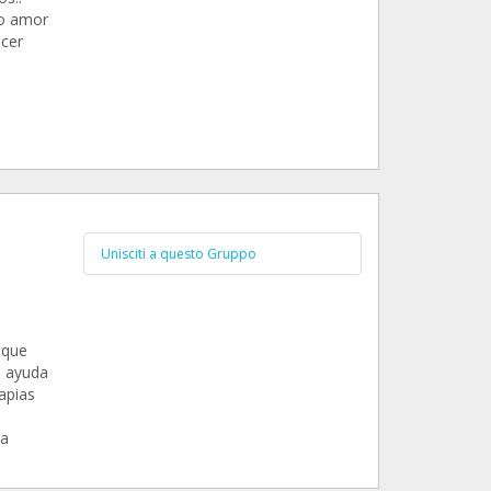
o amor
acer
Unisciti a questo Gruppo
 que
a ayuda
apias
o
 a