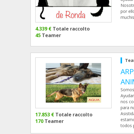
Nosotr
por ell
muchisi
4.339 €
Totale raccolto
45
Teamer
Tea
ARP
ANI
Somos 
Ayudam
nos co
para n
Asisti
17.853 €
Totale raccolto
estamo
170
Teamer
todos p