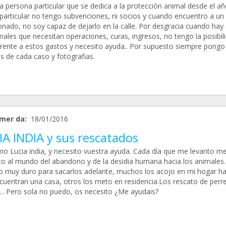
a persona particular que se dedica a la protección animal desde el añ
articular no tengo subvenciones, ni socios y cuando encuentro a un
nado, no soy capaz de dejarlo en la calle. Por desgracia cuando hay
males que necesitan operaciones, curas, ingresos, no tengo la posibil
frente a estos gastos y necesito ayuda.. Por supuesto siempre pongo 
s de cada caso y fotografias.
mer da:
18/01/2016
IA INDIA y sus rescatados
mo Lucia india, y necesito vuestra ayuda. Cada día que me levanto m
to al mundo del abandono y de la desidia humana hacia los animales.
o muy duro para sacarlos adelante, muchos los acojo en mi hogar ha
cuentran una casa, otros los meto en residencia.Los rescato de perre
e... Pero sola no puedo, os necesito ¿Me ayudais?