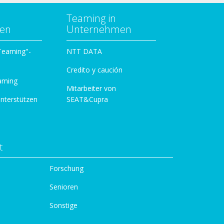
Teaming in
zen
Unternehmen
 Teaming"-
NTT DATA
Credito y caución
aming
Mitarbeiter von
unterstützen
SEAT&Cupra
t
Forschung
Senioren
Sonstige