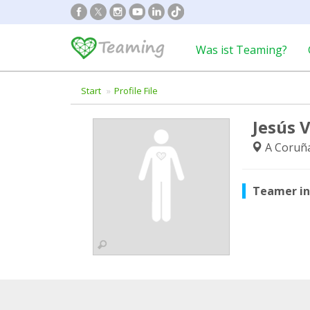
Was ist Teaming?
Start
Profile File
Jesús 
A Coruña
Teamer i