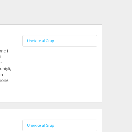
Uneix-te al Grup
one i
i
e
onigli,
in
ione.
Uneix-te al Grup