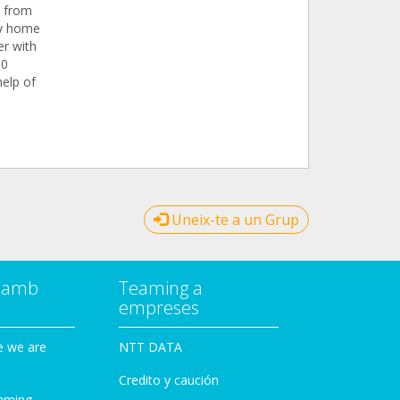
d from
ry home
er with
00
help of
Uneix-te a un Grup
a amb
Teaming a
empreses
e we are
NTT DATA
Credito y caución
aming