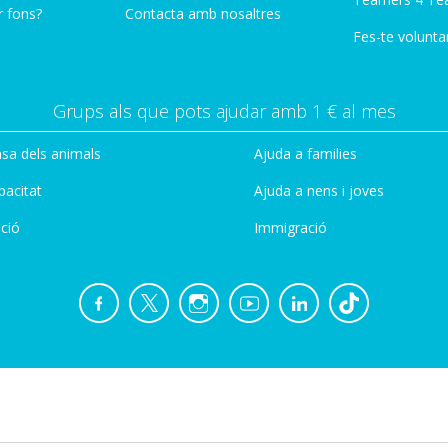
r fons?
Contacta amb nosaltres
Fes-te voluntar
Grups als que pots ajudar amb 1 € al mes
sa dels animals
Ajuda a families
pacitat
Ajuda a nens i joves
ció
Immigració