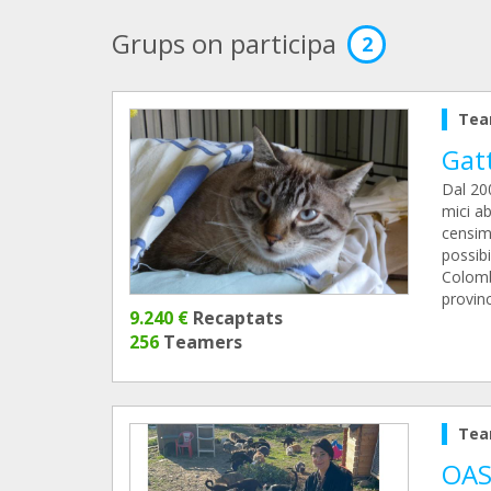
Grups on participa
2
Tea
Gat
Dal 200
mici ab
censime
possibi
Colombi
provinc
9.240 €
Recaptats
256
Teamers
Tea
OAS