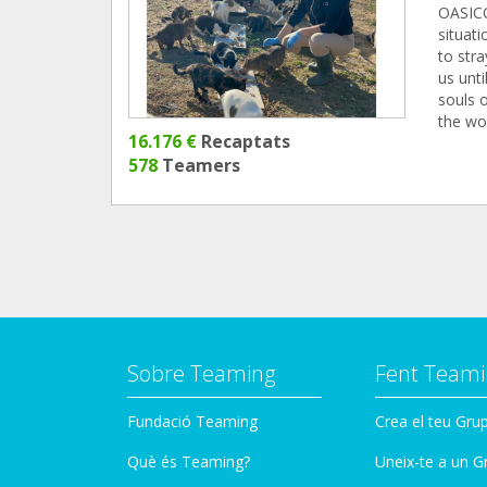
OASICO
situati
to str
us unt
souls o
the wo
16.176 €
Recaptats
578
Teamers
Sobre Teaming
Fent Teami
Fundació Teaming
Crea el teu Gru
Què és Teaming?
Uneix-te a un G