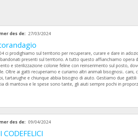
mer des de:
27/03/2024
torandagio
4 ci prodighiamo sul territorio per recuperare, curare e dare in adozi
bandonati presenti sul territorio. A tutto questo affianchiamo opera d
nto e sterilizzazione colonie feline con reinserimento sul posto, dov
le. Oltre ai gatti recuperiamo e curiamo altri animali bisognosi.. cani, c
, tartarughe e chiunque abbia bisogno di aiuto. Gestiamo due gattili 
ia di mantova e le spese sono tante, gli aiuti sempre pochi in proporz
mer des de:
09/04/2024
I CODEFELICI