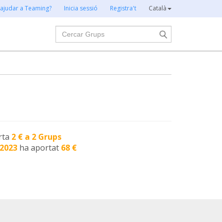
 ajudar a Teaming?
Inicia sessió
Registra't
Català
Cercar
rta
2 € a 2 Grups
-2023
ha aportat
68 €