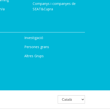
Companys i companyes de
i/a
SEAT&Cupra
Investigació
Persones grans
Altres Grups