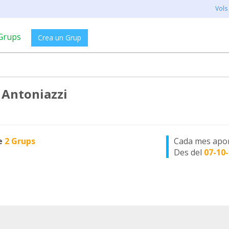
Vols
Grups
Crea un Grup
a Antoniazzi
e
2 Grups
Cada mes apo
Des del
07-10