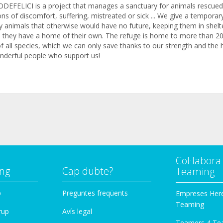
DEFELICI is a project that manages a sanctuary for animals rescue
ons of discomfort, suffering, mistreated or sick ... We give a tempora
ay animals that otherwise would have no future, keeping them in shelt
il they have a home of their own. The refuge is home to more than 2
f all species, which we can only save thanks to our strength and the 
nderful people who support us!
Col·labor
ng
Cap dubte?
Teaming
p
Preguntes freqüents
Empreses Her
Teaming
rup
Avís legal
Teamers 4 Te