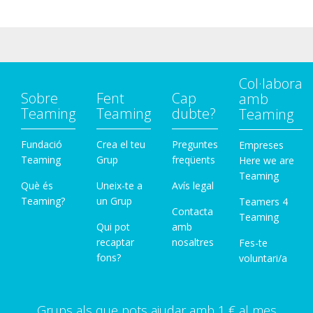
Col·labora
Sobre
Fent
Cap
amb
Teaming
Teaming
dubte?
Teaming
Fundació
Crea el teu
Preguntes
Empreses
Teaming
Grup
freqüents
Here we are
Teaming
Què és
Uneix-te a
Avís legal
Teaming?
un Grup
Teamers 4
Contacta
Teaming
Qui pot
amb
recaptar
nosaltres
Fes-te
fons?
voluntari/a
Grups als que pots ajudar amb 1 € al mes