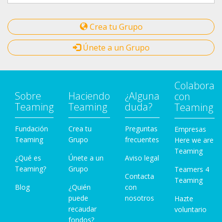
Crea tu Grupo
Únete a un Grupo
Colabora
Sobre
Haciendo
¿Alguna
con
Teaming
Teaming
duda?
Teaming
Fundación
Crea tu
Preguntas
Empresas
Teaming
Grupo
frecuentes
Here we are
Teaming
¿Qué es
Únete a un
Aviso legal
Teaming?
Grupo
Teamers 4
Contacta
Teaming
Blog
¿Quién
con
puede
nosotros
Hazte
recaudar
voluntario
fondos?