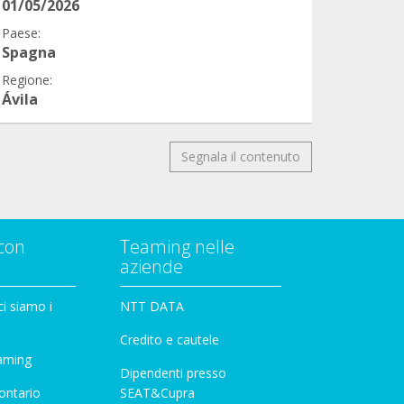
01/05/2026
Paese:
Spagna
Regione:
Ávila
Segnala il contenuto
con
Teaming nelle
aziende
i siamo i
NTT DATA
Credito e cautele
aming
Dipendenti presso
ontario
SEAT&Cupra