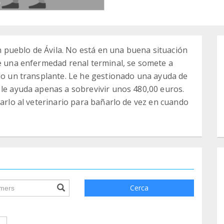
 un pueblo de Ávila. No está en una buena situación
ne una enfermedad renal terminal, se somete a
ndo un transplante. Le he gestionado una ayuda de
 le ayuda apenas a sobrevivir unos 480,00 euros.
varlo al veterinario para bañarlo de vez en cuando
ile.searchForm.search.text???
Cerca