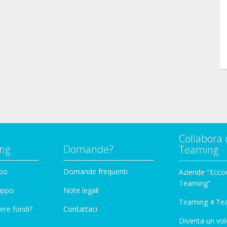
Collabora 
ng
Domande?
Teaming
ppo
Domande frequenti
Aziende "Eccoc
Teaming"
ruppo
Note legali
Teaming 4 Te
ere fondi?
Contattaci
Diventa un vol