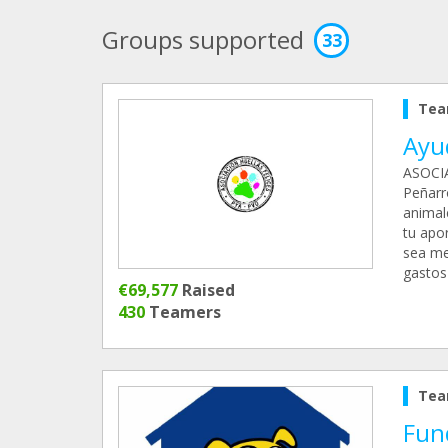
Groups supported
33
Tea
Ayu
ASOCIA
Peñarr
animal
tu apor
sea me
gastos
€69,577
Raised
430
Teamers
Tea
Fun