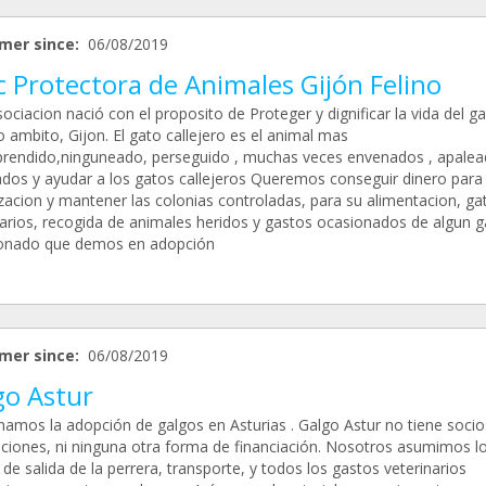
mer since:
06/08/2019
 Protectora de Animales Gijón Felino
ociacion nació con el proposito de Proteger y dignificar la vida del g
 ambito, Gijon. El gato callejero es el animal mas
rendido,ninguneado, perseguido , muchas veces envenados , apalea
ados y ayudar a los gatos callejeros Queremos conseguir dinero para
izacion y mantener las colonias controladas, para su alimentacion, ga
narios, recogida de animales heridos y gastos ocasionados de algun g
onado que demos en adopción
mer since:
06/08/2019
go Astur
namos la adopción de galgos en Asturias . Galgo Astur no tiene socio
ciones, ni ninguna otra forma de financiación. Nosotros asumimos l
de salida de la perrera, transporte, y todos los gastos veterinarios