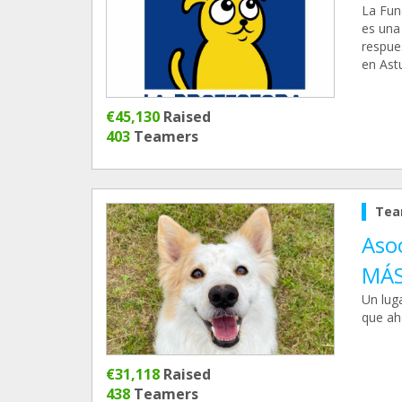
La Fun
es una
respue
en Astu
€45,130
Raised
403
Teamers
Tea
Aso
MÁ
Un lug
que ah
€31,118
Raised
438
Teamers