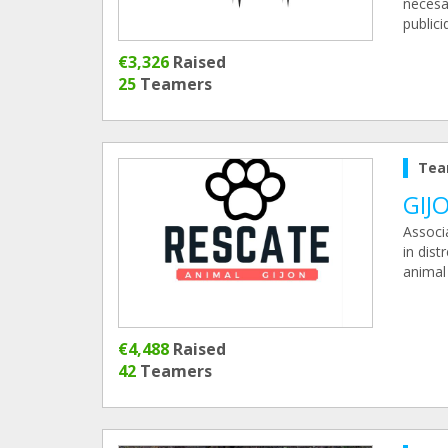
necesa
public
€3,326
Raised
25
Teamers
Tea
GIJ
Associa
in dist
anima
€4,488
Raised
42
Teamers