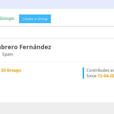
Groups
Create a Group
abrero Fernández
, Spain
n
33 Groups
Contributes e
Since
12-04-2