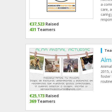
a commi
care, a
caring 
respons
€37,523
Raised
431
Teamers
Tea
Alm
Animal 
2015, 
foster
routine
€25,173
Raised
369
Teamers