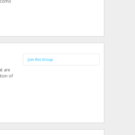
s como
Join this Group
at are
tion of