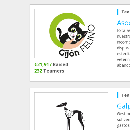
Tea
Asoc
ESta as
nuestro
incomp
dispar
esteril
veteri
€21,917
Raised
aband
232
Teamers
Tea
Gal
Gestio
subven
gastos 