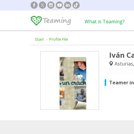
What is Teaming?
Start
Profile File
Iván C
Asturias
Teamer i