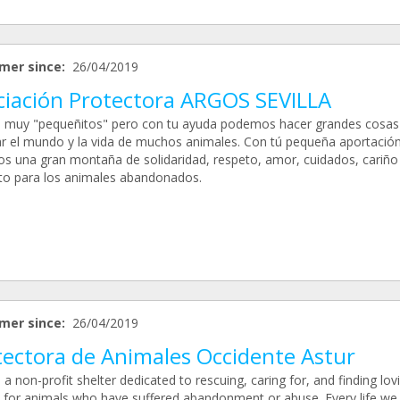
mer since:
26/04/2019
ciación Protectora ARGOS SEVILLA
muy "pequeñitos" pero con tu ayuda podemos hacer grandes cosas
r el mundo y la vida de muchos animales. Con tú pequeña aportació
s una gran montaña de solidaridad, respeto, amor, cuidados, cariño
to para los animales abandonados.
mer since:
26/04/2019
tectora de Animales Occidente Astur
a non-profit shelter dedicated to rescuing, caring for, and finding lov
for animals who have suffered abandonment or abuse. Every life we 