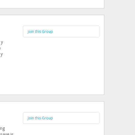
Join this Group
 y
n
 y
Join this Group
ing
save is