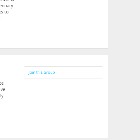
erinary
ks to
g
Join this Group
ce
ave
ly