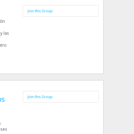
Join this Group
eón
y las
ntro
os
Join this Group
n
eses