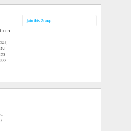
Join this Group
ato en
dos,
 su
tos
ato
s,
os