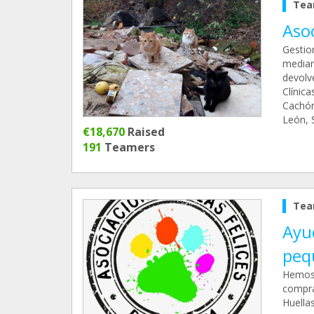
Tea
Asoc
Gestio
median
devolve
Clínica
Cachón
León, 
€18,670
Raised
191
Teamers
Tea
Ayu
pequ
Hemos 
compra
Huella