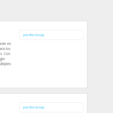
Join this Group
sede en
ra los
s. Con
ugio
ltiples
Join this Group