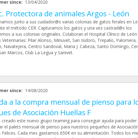
mer since:
13/04/2020
. Protectora de animales Argos - León
namos junto a sus cuidador@s varias colonias de gatos ferales en L
te el método CER. Capturamos los gatos y una vez castrad@s los
mos a sus colonias originales. Colaboran el Hospital Clínico de León 
s Veterinarias: Pilar Alonso, Minuvet, San Isidoro, Trepalio, Palomera,
, Navatejera, Centro Sandoval, Maria J. Cabeza, Santo Domingo, Ce
San Marcos, Club La Legua y Sanivet.
mer since:
14/08/2020
da a la compra mensual de pienso para l
es de Asociación Huellas F
creado este nuevo grupo teaming para conseguir ayuda para poder
r el palets mensual de pienso para nuestros pequeños de Asociació
s Felices. Cada mes gastamos 650€ en su alimentación. Todos los m