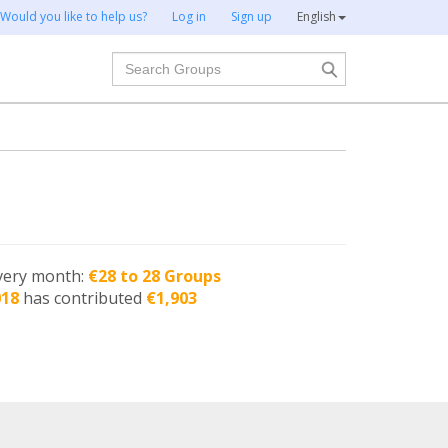
Would you like to help us?
Log in
Sign up
English
Search
very month:
€28 to 28 Groups
018
has contributed
€1,903