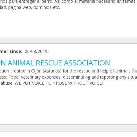
rios para entregar al perro. Así como el material necesario en tema
idad, pagina web, dominios etc.
mer since:
06/08/2019
ON ANIMAL RESCUE ASSOCIATION
tion created in Gijón (Asturias) for the rescue and help of animals th
ress. Food, veterinary expenses, disseminating and reporting any situa
l abuse. WE PUT VOICE TO THOSE WITHOUT VOICE!