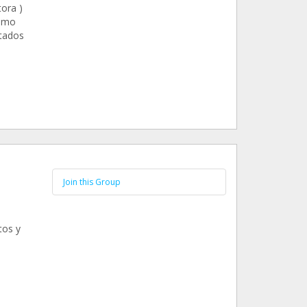
ora )
como
tados
Join this Group
tos y