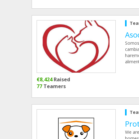
Tea
Aso
Somos 
cambia
haremo
alimen
€8,424
Raised
77
Teamers
Tea
Pro
We are 
homes 