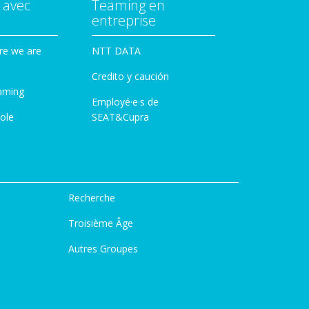
 avec
Teaming en
entreprise
re we are
NTT DATA
Credito y caución
aming
Employé·e·s de
ole
SEAT&Cupra
Recherche
Troisième Âge
Autres Groupes