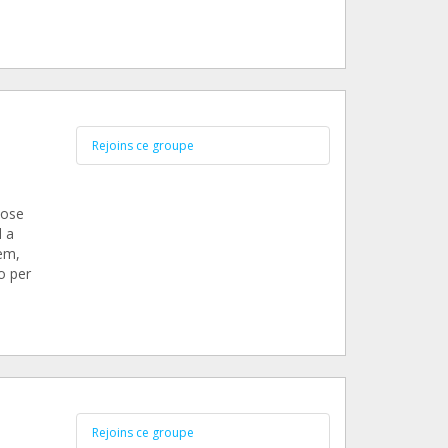
Rejoins ce groupe
hose
d a
em,
ro per
Rejoins ce groupe