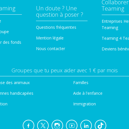
Collaborer
eaming
Un doute ? Une
Teaming
question à poser ?
e
Entreprises He
Questions fréquentes
Teaming
roupe
Mention légale
Teaming 4 Te
er des fonds
Nous contacter
Deviens bénév
Groupes que tu peux aider avec 1 € par mois
se des animaux
Familles
nnes handicapées
Aide à l'enfance
tion
Immigration