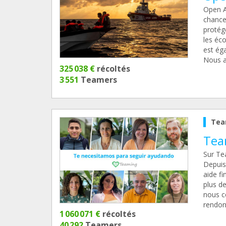
Open A
chance
protége
les éco
est ég
Nous a
325 038 €
récoltés
3 551
Teamers
Tea
Tea
Sur Te
Depuis
aide f
plus de
nous c
rendons
1 060 071 €
récoltés
40 292
Teamers