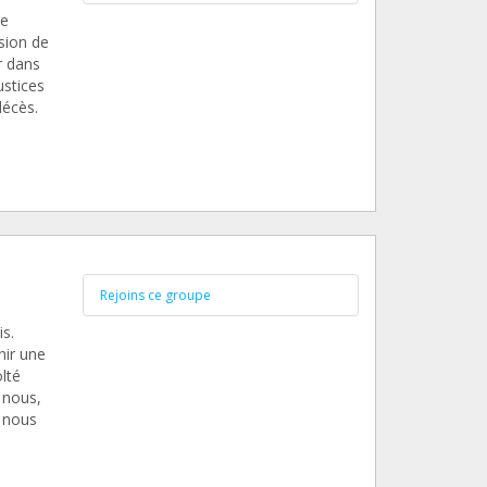
ne
sion de
r dans
ustices
décès.
Rejoins ce groupe
s.
nir une
lté
 nous,
 nous