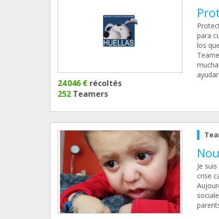
Pro
Protec
para c
los qu
Teamer
muchas
ayudar
24 046 €
récoltés
252
Teamers
Tea
Nou
Je sui
crise c
Aujourd
social
parent