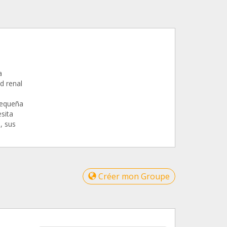
a
d renal
pequeña
sita
, sus
Créer mon Groupe