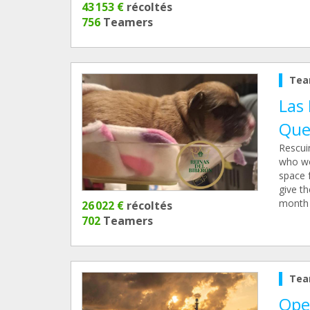
43 153 €
récoltés
756
Teamers
Tea
Las 
Que
Rescui
who wo
space 
give th
month m
26 022 €
récoltés
702
Teamers
Tea
Ope