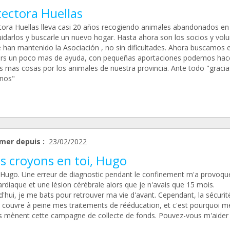
tectora Huellas
tora Huellas lleva casi 20 años recogiendo animales abandonados en 
uidarlos y buscarle un nuevo hogar. Hasta ahora son los socios y volu
e han mantenido la Asociación , no sin dificultades. Ahora buscamos e
s un poco mas de ayuda, con pequeñas aportaciones podemos hac
 mas cosas por los animales de nuestra provincia. Ante todo "gracia
nos"
mer depuis :
23/02/2022
s croyons en toi, Hugo
s Hugo. Une erreur de diagnostic pendant le confinement m'a provoqu
ardiaque et une lésion cérébrale alors que je n'avais que 15 mois.
'hui, je me bats pour retrouver ma vie d'avant. Cependant, la sécurit
e couvre à peine mes traitements de rééducation, et c'est pourquoi m
s mènent cette campagne de collecte de fonds. Pouvez-vous m'aider 