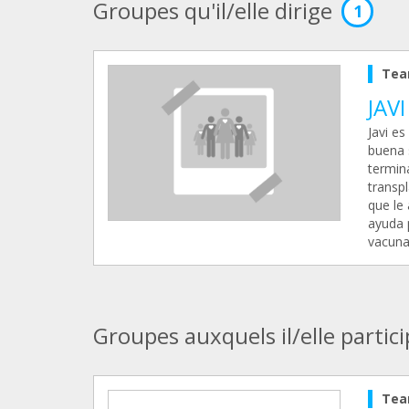
Groupes qu'il/elle dirige
1
Tea
JAVI
Javi es
buena 
termin
transp
que le 
ayuda p
vacuna
Groupes auxquels il/elle partic
Tea