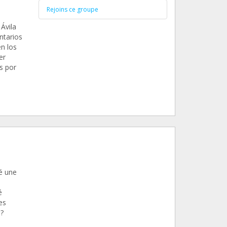
Rejoins ce groupe
Ávila
ntarios
n los
er
s por
é une
é
es
?