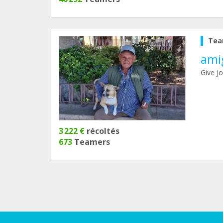
Tea
ami
Give J
3 222 €
récoltés
673
Teamers