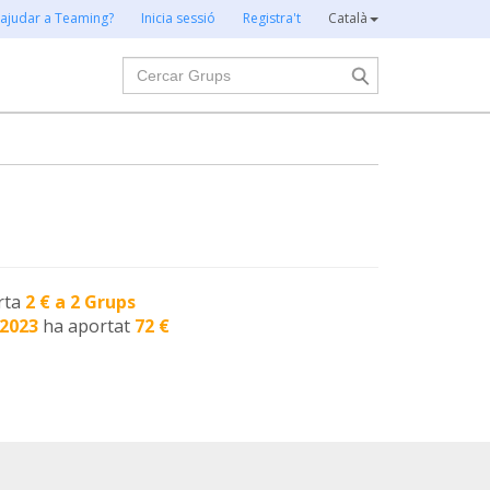
 ajudar a Teaming?
Inicia sessió
Registra't
Català
Cercar
rta
2 € a 2 Grups
-2023
ha aportat
72 €