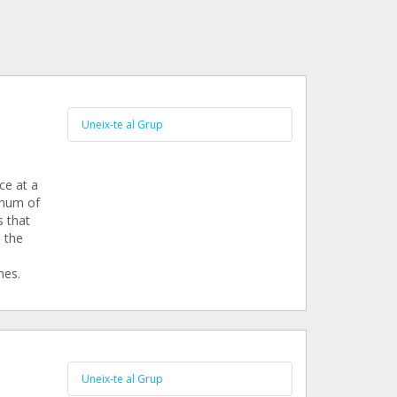
Uneix-te al Grup
ce at a
imum of
s that
 the
mes.
Uneix-te al Grup