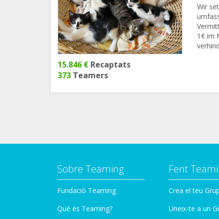
Wir se
umfass
Vermit
1€ im 
verhind
15.846 €
Recaptats
373
Teamers
Sobre Teaming
Fent Teami
Fundació Teaming
Crea el teu Gru
Què és Teaming?
Uneix-te a un G