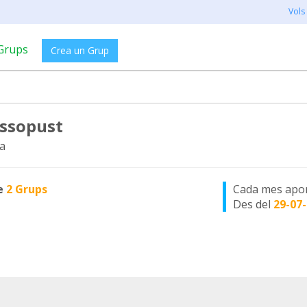
Vols
Grups
Crea un Grup
assopust
a
e
2 Grups
Cada mes apo
Des del
29-07