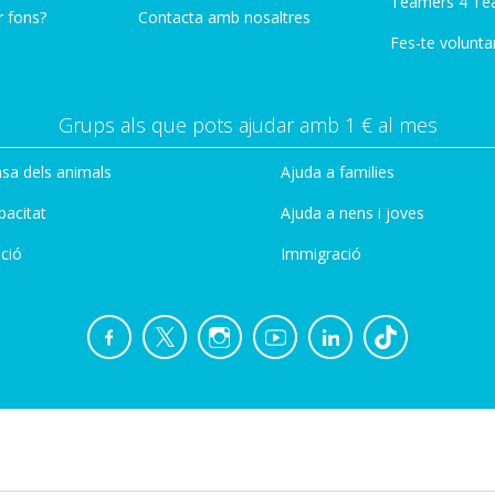
Teamers 4 Te
r fons?
Contacta amb nosaltres
Fes-te voluntar
Grups als que pots ajudar amb 1 € al mes
sa dels animals
Ajuda a families
pacitat
Ajuda a nens i joves
ció
Immigració