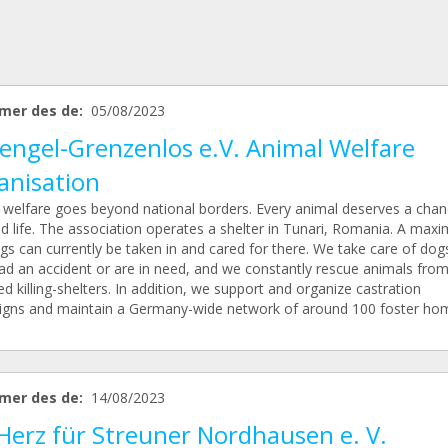
mer des de:
05/08/2023
rengel-Grenzenlos e.V. Animal Welfare
anisation
 welfare goes beyond national borders. Every animal deserves a chan
ed life. The association operates a shelter in Tunari, Romania. A max
gs can currently be taken in and cared for there. We take care of dog
ad an accident or are in need, and we constantly rescue animals from
ed killing-shelters. In addition, we support and organize castration
gns and maintain a Germany-wide network of around 100 foster ho
mer des de:
14/08/2023
Herz für Streuner Nordhausen e. V.