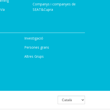
aming
Companys i companyes de
i/a
SEAT&Cupra
Investigació
Persones grans
Altres Grups