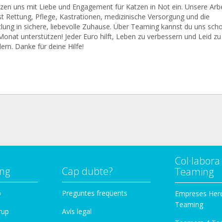
tzen uns mit Liebe und Engagement für Katzen in Not ein. Unsere Arbe
t Rettung, Pflege, Kastrationen, medizinische Versorgung und die
tlung in sichere, liebevolle Zuhause. Über Teaming kannst du uns sch
Monat unterstützen! Jeder Euro hilft, Leben zu verbessern und Leid zu
ern. Danke für deine Hilfe!
Col·labor
ng
Cap dubte?
Teaming
p
Preguntes freqüents
Empreses Her
Teaming
rup
Avís legal