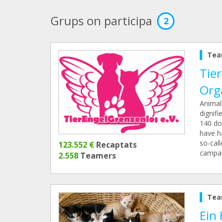
Grups on participa
2
Tea
Tie
Org
Animal
dignifi
140 do
have h
so-call
123.552 €
Recaptats
campai
2.558
Teamers
Tea
Ein 