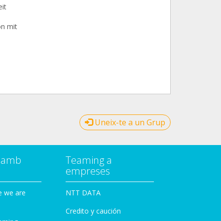
it
on mit
Uneix-te a un Grup
a amb
Teaming a
empreses
e we are
NTT DATA
Credito y caución