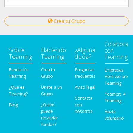
Crea tu Grupo
Colabora
Sobre
Haciendo
¿Alguna
con
Teaming
Teaming
duda?
Teaming
Fundación
Crea tu
Preguntas
Empresas
Teaming
Grupo
frecuentes
Here we are
Teaming
¿Qué es
Únete a un
Aviso legal
Teaming?
Grupo
Teamers 4
Contacta
Teaming
Blog
¿Quién
con
puede
nosotros
Hazte
recaudar
voluntario
fondos?