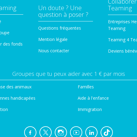
Collaborer
eaming
Un doute ? Une
Teaming
question à poser ?
e
Entreprises He
Questions fréquentes
Teaming
roupe
Mention légale
Teaming 4 Te
er des fonds
Nous contacter
Deviens bénév
Groupes que tu peux aider avec 1 € par mois
se des animaux
Familles
nnes handicapées
Aide à l'enfance
tion
Immigration