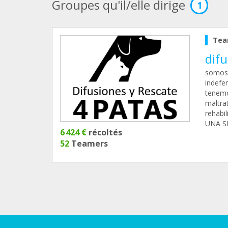
Groupes qu'il/elle dirige
1
Tea
difu
somos 
indefe
tenemo
maltra
rehabi
UNA S
6 424 €
récoltés
52
Teamers