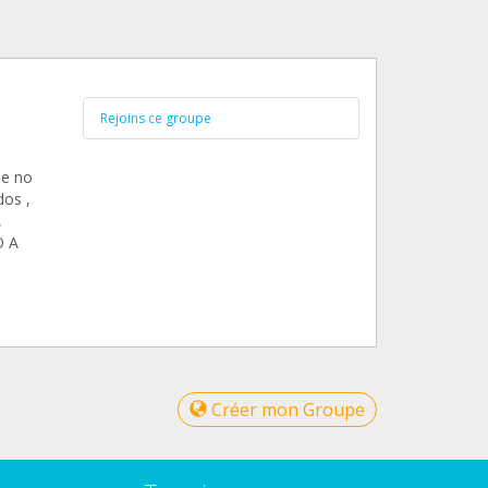
Rejoins ce groupe
ue no
dos ,
,
O A
Créer mon Groupe