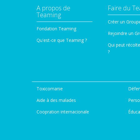
A propos de
Faire du T
Teaming
Créer un Group
Fondation Teaming
Rejoindre un G
Qu'est-ce que Teaming ?
Qui peut récolt
?
Toxicomanie
Défen
Aide à des malades
Perso
Coopration internacionale
Éduca