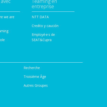
 avec
Teaming en
entreprise
re we are
NTT DATA
Credito y caución
aming
Employé·e·s de
ole
SEAT&Cupra
Recherche
Troisième Âge
Autres Groupes