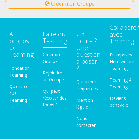
Créer mon Groupe
Collaborer
A
Faire du
Un
avec
propos
Teaming
doute ?
Teaming
de
Une
Teaming
question
Créer un
Entreprises
à poser
Groupe
Here we are
?
Fondation
Teaming
Rejoindre
Teaming
un Groupe
Teaming 4
Questions
Qu'est-ce
Teaming
fréquentes
Qui peut
que
récolter des
Deviens
Teaming ?
Mention
fonds ?
bénévole
légale
Nous
contacter