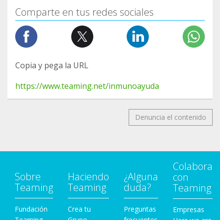
Comparte en tus redes sociales
Copia y pega la URL
https://www.teaming.net/inmunoayuda
Denuncia el contenido
Colabora
Sobre
Haciendo
¿Alguna
con
Teaming
Teaming
duda?
Teaming
Fundación
Crea tu
Preguntas
Empresas
Teaming
Grupo
frecuentes