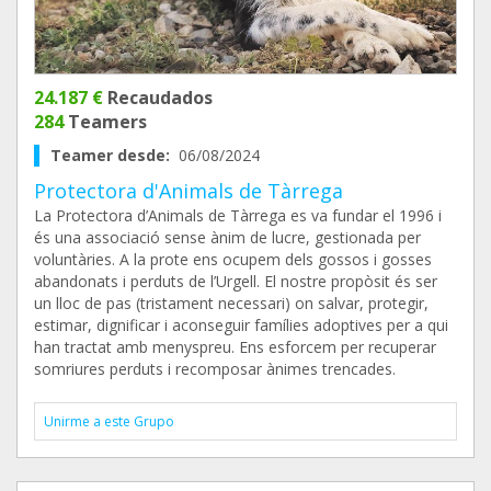
24.187 €
Recaudados
284
Teamers
Teamer desde:
06/08/2024
Protectora d'Animals de Tàrrega
La Protectora d’Animals de Tàrrega es va fundar el 1996 i
és una associació sense ànim de lucre, gestionada per
voluntàries. A la prote ens ocupem dels gossos i gosses
abandonats i perduts de l’Urgell. El nostre propòsit és ser
un lloc de pas (tristament necessari) on salvar, protegir,
estimar, dignificar i aconseguir famílies adoptives per a qui
han tractat amb menyspreu. Ens esforcem per recuperar
somriures perduts i recomposar ànimes trencades.
Unirme a este Grupo