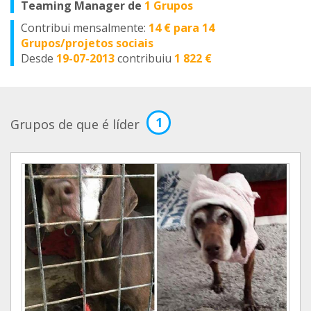
Teaming Manager de
1 Grupos
Contribui mensalmente:
14 € para 14
Grupos/projetos sociais
Desde
19-07-2013
contribuiu
1 822 €
1
Grupos de que é líder