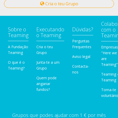
Cria o teu Grupo
Colabo
Sobre o
Executando
Dúvidas?
com o
Teaming
o Teaming
Teami
Perguntas
A Fundação
Cria o teu
Frequentes
Empresas
Teaming
Grupo
"Here we
Aviso legal
are
O que é o
Junta-te a um
Teaming"
Contacta-
Teaming?
Grupo
nos
Teaming 
Quem pode
Teaming
angariar
fundos?
Torna-te
voluntário
Grupos que podes ajudar com 1 € por mês