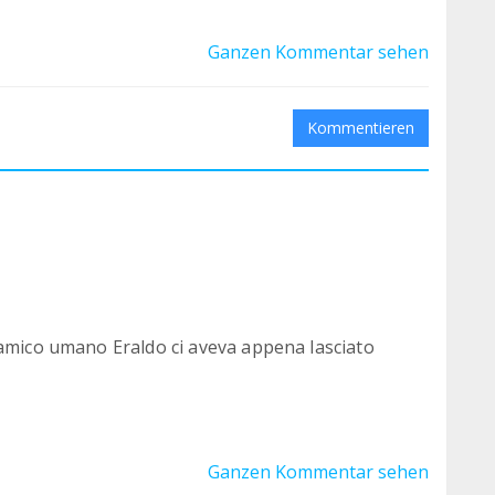
Ganzen Kommentar sehen
Kommentieren
 amico umano Eraldo ci aveva appena lasciato
onia, ancora scossi. Non appena tornati a casa
 da recuperare a 10 minuti dal Santuario!
Ganzen Kommentar sehen