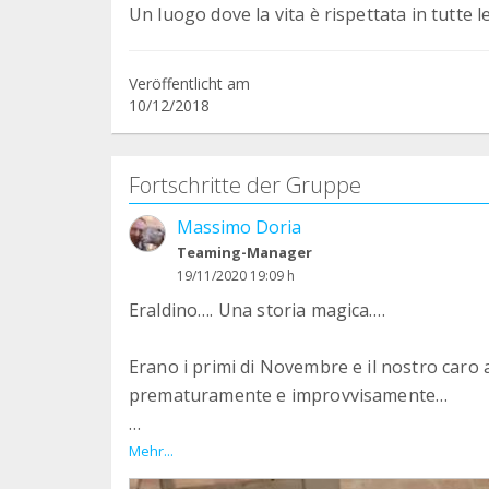
Un luogo dove la vita è rispettata in tutte 
Veröffentlicht am
10/12/2018
Fortschritte der Gruppe
Massimo Doria
Teaming-Manager
19/11/2020 19:09 h
Eraldino…. Una storia magica….
Erano i primi di Novembre e il nostro caro
prematuramente e improvvisamente…
Qualche giorno dopo ci recammo alla cerim
Mehr...
ricevemmo una telefonata: c’era un agnello