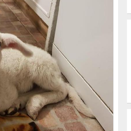
prenderlo e lo portiamo a casa, prestiamo le
ediatamente che questo è un segno di Eraldo…
a diventava parte della stessa famiglia!
he i più’ scettici alzano gli occhi al cielo…
 ed è ormai parte integrante della nostra famiglia.