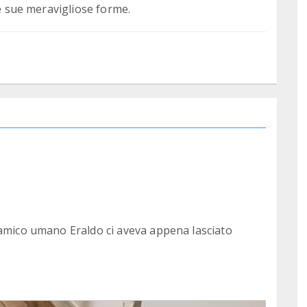
le sue meravigliose forme.
 amico umano Eraldo ci aveva appena lasciato
onia, ancora scossi. Non appena tornati a casa
 da recuperare a 10 minuti dal Santuario!