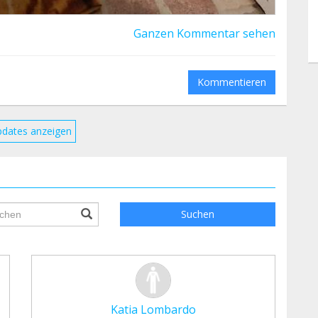
Ganzen Kommentar sehen
Kommentieren
pdates anzeigen
ile.searchForm.search.text???
Suchen
Katia Lombardo