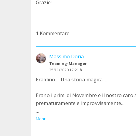
Grazie!
1 Kommentare
Massimo Doria
Teaming-Manager
25/11/2020 17:21 h
Eraldino…. Una storia magica….
Erano i primi di Novembre e il nostro caro
prematuramente e improvvisamente…
Qualche giorno dopo ci recammo alla cerim
Mehr...
ricevemmo una telefonata: c’era un agnello