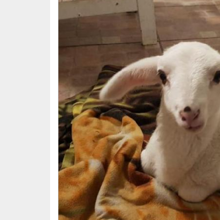
Ci mobilitiamo immediatamente, andiamo a 
nostre cure, lo allattiamo e… capiamo imm
Una vita ci aveva appena lasciato e un’ altr
A volte la vita comunica in questo modo e anc
Il piccolo agnello è stato chiamato Eraldino
BENVENUTO ERALDINO!