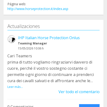
Página web:
http://www.horseprotection.it/index.asp
Actualizaciones
IHP Italian Horse Protection Onlus
Teaming Manager
15/05/2026 10:06 h
Cari Teamers
prima di tutto vogliamo ringraziarvi davvero di
cuore, perché il vostro sostegno costante ci
permette ogni giorno di continuare a prenderci
cura dei cavalli salvati e di affrontare anche le
situazioni più difficili.
Leer más...
Ver todo el comentario
In questi mesi IHP ha continuato a portare avanti
recuperi, cure veterinarie, riabilitazioni, controlli e
attività di sensibilizzazione contro lo sfruttamento
0 Comentarios