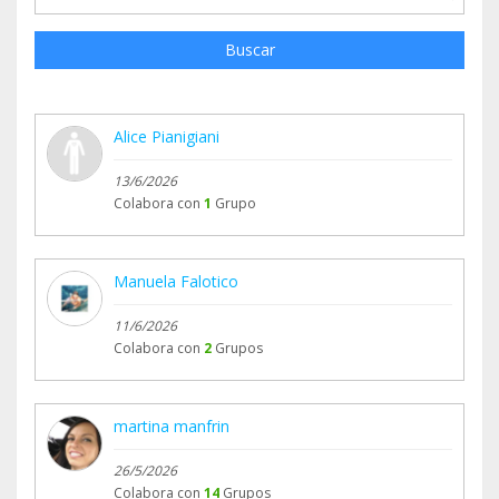
estina_il_tuo_5xmille_a_ihp_non_ti_costa_niente_p
er_loro_cambia_tutto
Buscar
Un caro saluto
IHP Italian Horse Protection
Alice Pianigiani
13/6/2026
Colabora con
1
Grupo
Manuela Falotico
11/6/2026
Colabora con
2
Grupos
martina manfrin
26/5/2026
Colabora con
14
Grupos