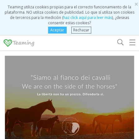
×
Teaming utiliza cookies propias para el correcto funcionamiento de la
plataforma. NO utiliza cookies de publicidad. Lo que sí utiliza son cookies
de terceros para la medición (
haz click aquí para leer más
), ¿deseas
consentir estas cookies?
Aceptar
Rechazar
☰