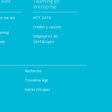
 avec
Teaming en
entreprise
re we are
NTT DATA
Credito y caución
aming
Employé·e·s de
ole
SEAT&Cupra
Recherche
Troisième Âge
Autres Groupes