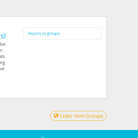
s!
Rejoins ce groupe
lue
er
ls.
ing
ave
Créer mon Groupe