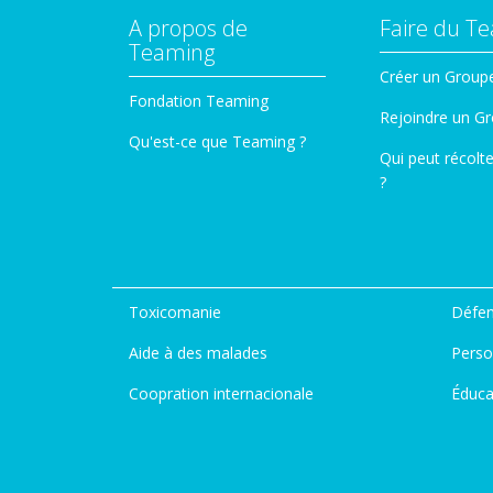
A propos de
Faire du T
Teaming
Créer un Group
Fondation Teaming
Rejoindre un G
Qu'est-ce que Teaming ?
Qui peut récolt
?
Toxicomanie
Défen
Aide à des malades
Perso
Coopration internacionale
Éduca