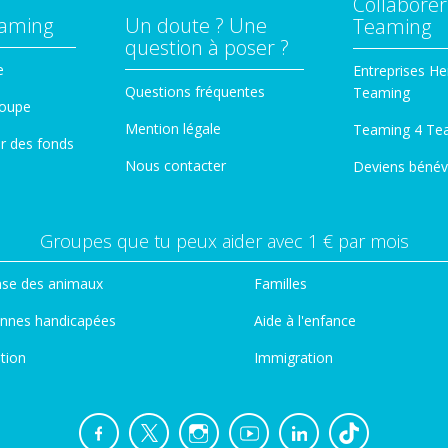
Collaborer
eaming
Un doute ? Une
Teaming
question à poser ?
e
Entreprises He
Questions fréquentes
Teaming
roupe
Mention légale
Teaming 4 Te
er des fonds
Nous contacter
Deviens bénév
Groupes que tu peux aider avec 1 € par mois
se des animaux
Familles
nnes handicapées
Aide à l'enfance
tion
Immigration