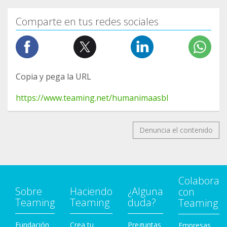
Comparte en tus redes sociales
Copia y pega la URL
https://www.teaming.net/humanimaasbl
Denuncia el contenido
Colabora
Sobre
Haciendo
¿Alguna
con
Teaming
Teaming
duda?
Teaming
Fundación
Crea tu
Preguntas
Empresas