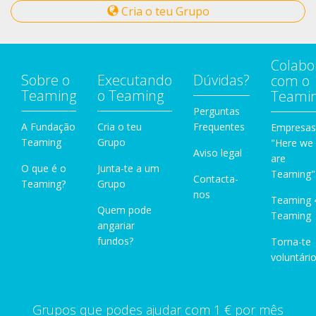
Cria o teu Grupo
Colabo
Sobre o
Executando
Dúvidas?
com o
Teaming
o Teaming
Teami
Perguntas
A Fundação
Cria o teu
Frequentes
Empresas
Teaming
Grupo
"Here we
Aviso legal
are
O que é o
Junta-te a um
Teaming"
Contacta-
Teaming?
Grupo
nos
Teaming 
Quem pode
Teaming
angariar
fundos?
Torna-te
voluntário
Grupos que podes ajudar com 1 € por mês