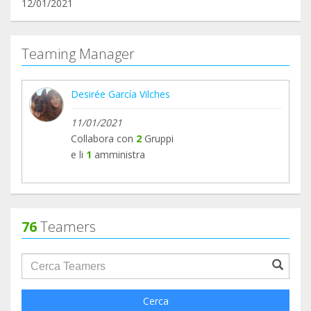
12/01/2021
Teaming Manager
Desirée García Vilches
11/01/2021
Collabora con
2
Gruppi
e li
1
amministra
76
Teamers
groupProfile.searchForm.search.text???
Cerca