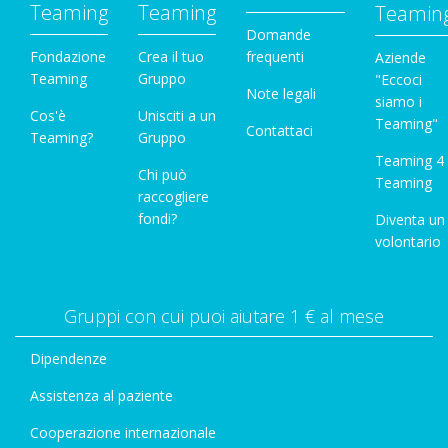
Teaming
Teaming
Teamin
Domande
Fondazione
Crea il tuo
frequenti
Aziende
Teaming
Gruppo
"Eccoci
Note legali
siamo i
Cos'è
Unisciti a un
Teaming"
Contattaci
Teaming?
Gruppo
Teaming 4
Chi può
Teaming
raccogliere
fondi?
Diventa un
volontario
Gruppi con cui puoi aiutare 1 € al mese
Dipendenze
Assistenza al paziente
Cooperazione internazionale