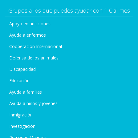
https://www.facebook.com/Esterilizacion.Solidaria.
Grupos a los que puedes ayudar con 1 € al mes
Animal/photos/a.2236623459760239/30140815153
47759/
Apoyo en adicciones
Ayuda a enfermos
Cooperación Internacional
Defensa de los animales
Discapacidad
Educación
Ayuda a familias
Ayuda a niños y jóvenes
Inmigración
Investigación
Personas Mayores