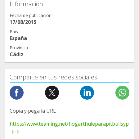
Información
uerto/photos/a.10150629991022211/10158666697
852211/
Fecha de publicación
17/08/2015
8
https://www.facebook.com/clinicaveterinariarambl
País
España
eta/posts/2923172107964396
9
Provincia
Cádiz
https://www.facebook.com/clinicaveterinariavetfa
mily/posts/668866213805851
10
Comparte en tus redes sociales
https://www.facebook.com/cvpecas/posts/827717
724655873
11
https://www.facebook.com/351435131629702/pho
Copia y pega la URL
tos/a.454241511349063/3117672005005987/
12
https://www.teaming.net/hogarthuleparapitbullsyp
https://www.facebook.com/351435131629702/pho
-p-p
tos/a.454241511349063/3117672005005987/