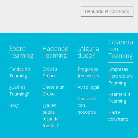
13
Denuncia el contenido
https://www.facebook.com/CV.Carters/posts/1801
747356645933
14
https://www.facebook.com/Esterilizacion.Solidaria.
Colabora
Animal/photos/a.2236623459760239/23098169057
Sobre
Haciendo
¿Alguna
con
74227/
Teaming
Teaming
duda?
Teaming
15
Fundación
https://www.facebook.com/groups/177705540592
Crea tu
Preguntas
Empresas
Teaming
Grupo
frecuentes
Here we are
3303/permalink/1849081312054045/
Teaming
16
¿Qué es
Únete a un
Aviso legal
https://www.facebook.com/groups/177705540592
Teaming?
Grupo
Teamers 4
Contacta
3303/permalink/2522574434704726/
Teaming
Blog
¿Quién
con
17
puede
nosotros
Hazte
https://www.facebook.com/docatmultiespacio/pos
recaudar
voluntario
ts/1757652651068816
fondos?
18