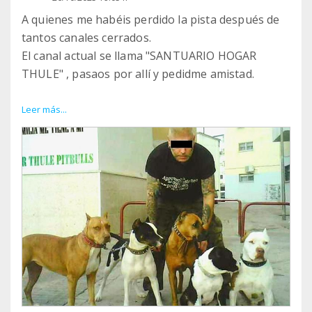
A quienes me habéis perdido la pista después de
tantos canales cerrados.
El canal actual se llama "SANTUARIO HOGAR
THULE" , pasaos por allí y pedidme amistad.
https://www.facebook.com/share/17PDePwBAw/
Leer más...