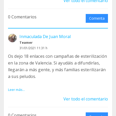
Ver todo el comentario
0 Comentarios
Comenta
Inmaculada De Juan Moral
Teamer
31/01/2021 11:31 h
Os dejo 18 enlaces con campañas de esterilización
en la zona de Valencia. Si ayudáis a difundirlas,
llegarán a más gente, y más familias esterilizarán
a sus peludos.
¡¡VAMOS A REDUCIR LAS CAMADAS NO DESEADAS!!
Leer más...
Ver todo el comentario
1
https://www.facebook.com/clinicamonvet/posts/79
0 Comentarios