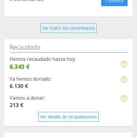
3160077684517
Comenta
2
https://www.facebook.com/ClinicaVeterinariaAyor
a/posts/3589751994414688
Ver todos los comentarios
3
https://www.facebook.com/veterinariosgodelleta/
Recaudado
posts/3202991776496366
4
Hemos recaudado hasta hoy:
https://www.facebook.com/groups/177705540592
6.343 €
3303/permalink/2513867748908728/
Ya hemos donado:
5
6.130 €
https://www.facebook.com/groups/177705540592
3303/permalink/2500126696949500/
Vamos a donar:
6
213 €
https://www.facebook.com/cvcapicua/posts/26094
Ver detalle de recaudaciones
11929357941
7
https://www.facebook.com/veterinarioavenidadelp