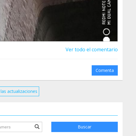
Ver todo el comentario
Comenta
las actualizaciones
ile.searchForm.search.text???
Buscar