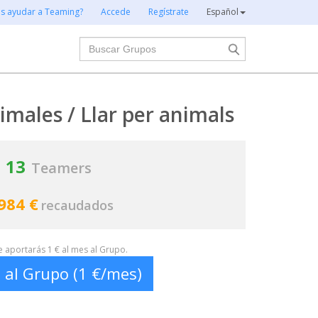
es ayudar a Teaming?
Accede
Regístrate
Español
Buscar
males / Llar per animals
13
Teamers
984 €
recaudados
te aportarás 1 € al mes al Grupo.
 al Grupo (1 €/mes)