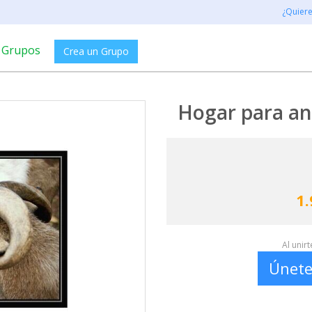
¿Quier
Grupos
Crea un Grupo
Hogar para ani
1.
Al unir
Únete