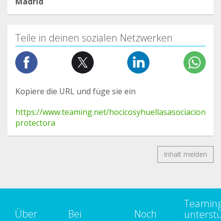
Madrid
Teile in deinen sozialen Netzwerken
Kopiere die URL und füge sie ein
https://www.teaming.net/hocicosyhuellasasociacion
protectora
Inhalt melden
Teamin
Über
Bei
Noch
unterst