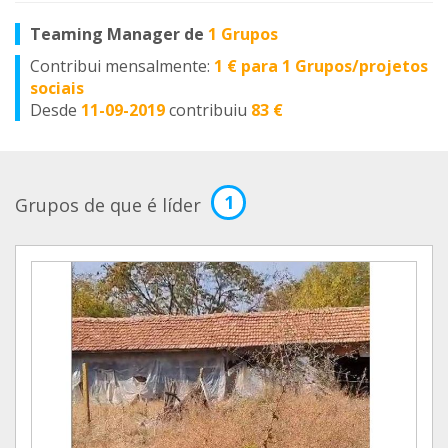
Teaming Manager de
1 Grupos
Contribui mensalmente:
1 € para 1 Grupos/projetos
sociais
Desde
11-09-2019
contribuiu
83 €
1
Grupos de que é líder