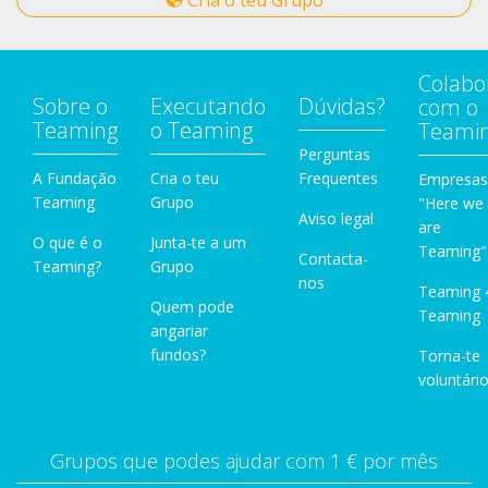
Cria o teu Grupo
Colabo
Sobre o
Executando
Dúvidas?
com o
Teaming
o Teaming
Teami
Perguntas
A Fundação
Cria o teu
Frequentes
Empresas
Teaming
Grupo
"Here we
Aviso legal
are
O que é o
Junta-te a um
Teaming"
Contacta-
Teaming?
Grupo
nos
Teaming 
Quem pode
Teaming
angariar
fundos?
Torna-te
voluntário
Grupos que podes ajudar com 1 € por mês