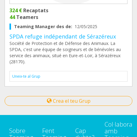
324 €
Recaptats
44
Teamers
Teaming Manager des de:
12/05/2025
SPDA refuge indépendant de Sérazéreux
Société de Protection et de Défense des Animaux. La
SPDA, c'est une équipe de soigneurs et de bénévoles au
service des animaux, situé en Eure-et-Loir, à Sérazéreux
(28170).
Uneix-te al Grup
Crea el teu Grup
Col·labora
Sobre
Fent
Cap
amb