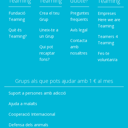
Teaming
Teaming
dubte?
Teaming
Fundació
Crea el teu
Preguntes
Empreses
Teaming
Grup
freqüents
Here we are
Teaming
Què és
Uneix-te a
Avís legal
Teaming?
un Grup
Teamers 4
Contacta
Teaming
Qui pot
amb
recaptar
nosaltres
Fes-te
fons?
voluntari/a
Grups als que pots ajudar amb 1 € al mes
Suport a persones amb adicció
Ajuda a malalts
Cooperació Internacional
Defensa dels animals